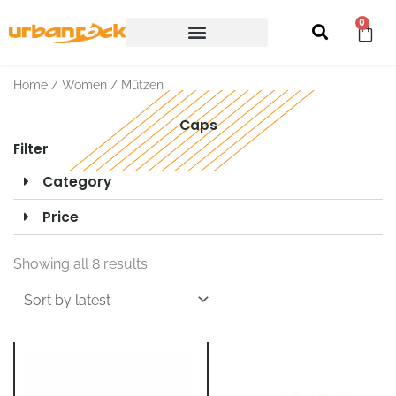
Skip
Wa
0
to
content
Backpacks & more
Home
/
Women
/ Mützen
Caps
Filter
Category
Price
Sorted
by
Showing all 8 results
latest