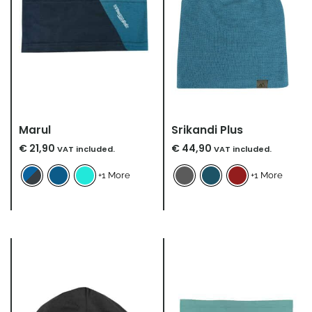
Marul
Srikandi Plus
€
21,90
€
44,90
VAT included.
VAT included.
+1 More
+1 More