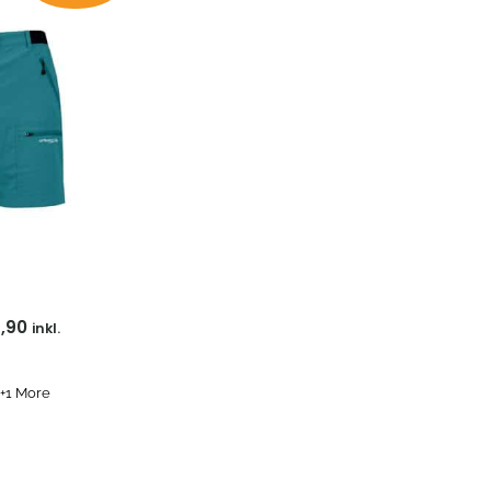
bis
€ 79,90
,90
inkl.
+1 More