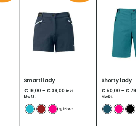
bis
,90
€ 39,00
Smarti lady
Shorty lady
€
19,00
–
€
39,00
€
50,00
–
€
79
inkl.
MwSt.
MwSt.
+5 More