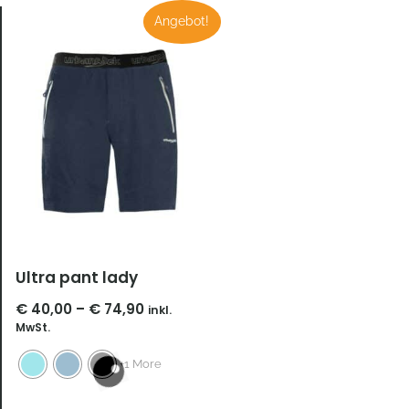
Preisspanne:
Angebot!
€ 40,00
bis
€ 74,90
Ultra pant lady
€
40,00
–
€
74,90
inkl.
MwSt.
+1 More