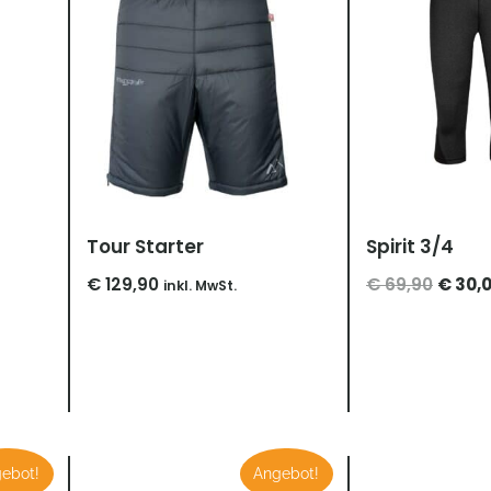
Tour Starter
Spirit 3/4
€
129,90
€
69,90
€
30,
inkl. MwSt.
sspanne:
Preisspanne:
ebot!
Angebot!
,90
€ 19,00