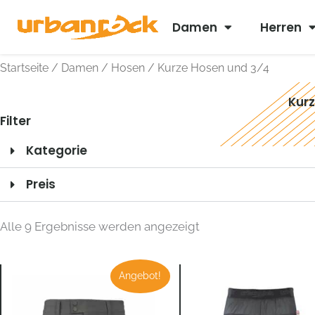
Zum
Damen
Herren
Inhalt
springen
Startseite
/
Damen
/
Hosen
/ Kurze Hosen und 3/4
Kurz
Filter
Kategorie
Preis
Nach
neuesten
Alle 9 Ergebnisse werden angezeigt
sortiert
Preisspanne:
Angebot!
€ 55,00
bis
€ 79,90