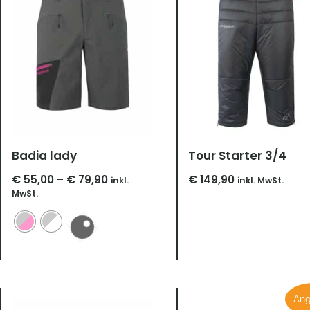
Badia lady
Tour Starter 3/4
€
55,00
–
€
79,90
€
149,90
inkl.
inkl. MwSt.
MwSt.
Prei
Ang
€ 39