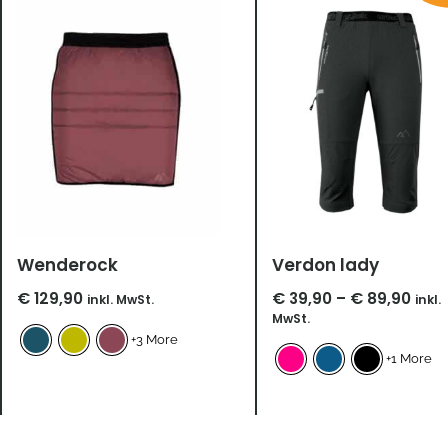
bis
€ 89
Wenderock
Verdon lady
€
129,90
€
39,90
–
€
89,90
inkl. MwSt.
inkl.
MwSt.
+3 More
+1 More