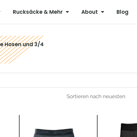
Rucksäcke & Mehr
About
Blog
e Hosen und 3/4
Urspr
Preis
war:
€ 69,