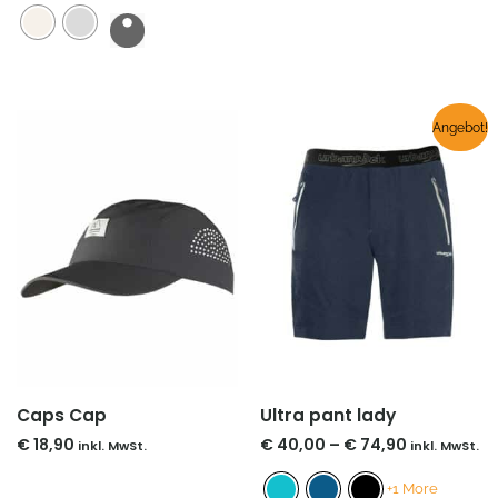
Preisspann
Angebot!
€ 40,00
bis
€ 74,90
Caps Cap
Ultra pant lady
€
18,90
€
40,00
–
€
74,90
inkl. MwSt.
inkl. MwSt.
+1 More