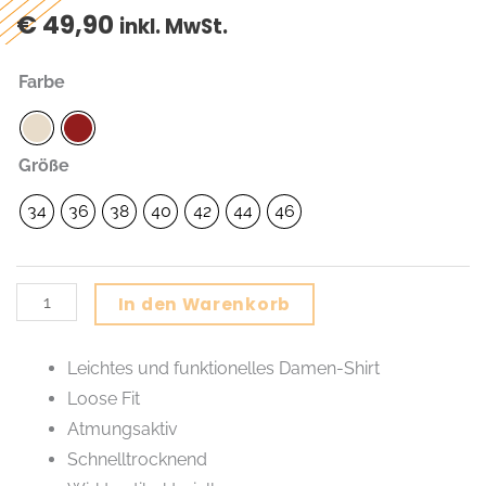
€
49,90
inkl. MwSt.
Ebnit
Farbe
Lady
Menge
Größe
34
36
38
40
42
44
46
Alternative:
In den Warenkorb
Leichtes und funktionelles Damen-Shirt
Loose Fit
Atmungsaktiv
Schnelltrocknend