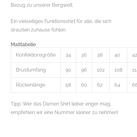
Bezug zu unserer Bergwelt.
Ein vielseitiges Funktionsshirt für alle, die sich
draußen zuhause fühlen.
Maßtabelle
Konfektionsgröße
34
36
38
40
4
Brustumfang
90
96
102
108
11
Rückenlänge
58
60
62
64
6
Tipp: Wer das Damen Shirt lieber enger mag,
empfehlen wir eine Nummer kleiner zu nehmen!