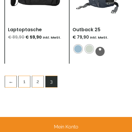
Laptoptasche
Outback 25
€
89,90
€
59,90
€
79,90
inkl. MwSt.
inkl. MwSt.
←
1
2
3
Mein Konto