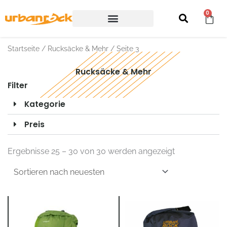
Zum
Wa
0
Inhalt
springen
Rucksäcke & Mehr
Startseite
/
Rucksäcke & Mehr
/ Seite 3
Rucksäcke & Mehr
Filter
Kategorie
Preis
Nach
neuesten
Ergebnisse 25 – 30 von 30 werden angezeigt
sortiert