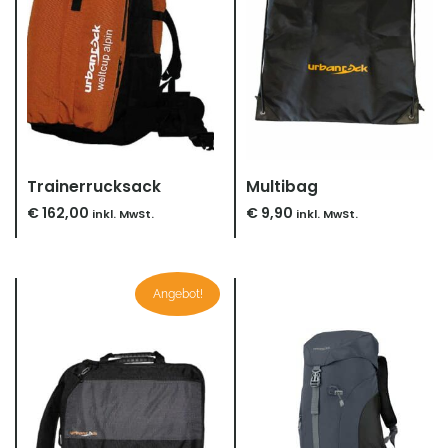
Trainerrucksack
Multibag
€
162,00
€
9,90
inkl. MwSt.
inkl. MwSt.
Ursprünglicher
Aktueller
Angebot!
Preis
Preis
war:
ist:
€ 89,90
€ 59,90.