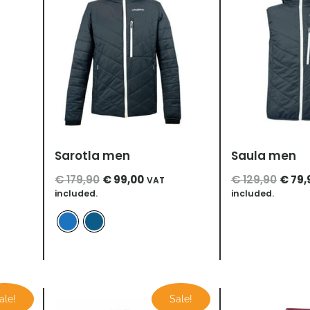
Sarotla men
Saula men
€
179,90
€
99,00
€
129,90
€
79,
VAT
included.
included.
r
ler
Ursprünglicher
Aktueller
Urspr
ale!
Sale!
Preis
Preis
Preis