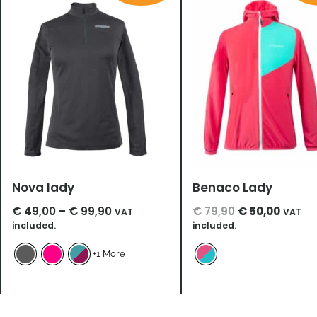
€ 49,00
war:
ist:
through
€ 79,90
€ 50,0
€ 99,90
Nova lady
Benaco Lady
€
49,00
–
€
99,90
€
79,90
€
50,00
VAT
VAT
included.
included.
+1 More