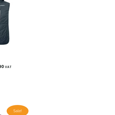
90
VAT
ünglicher
Aktueller
Sale!
Preis