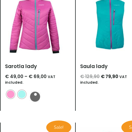
€ 69,00
Sarotla lady
Saula lady
€
49,00
–
€
69,00
€
129,90
€
79,90
VAT
VAT
included.
included.
Price
Ursprüngliche
Aktuel
Sale!
S
range:
Preis
Preis