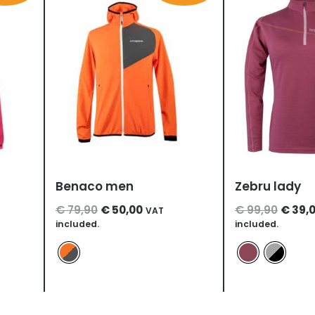
war:
ist:
war:
0.
€ 79,90
€ 50,00.
€ 99,
Benaco men
Zebru lady
€
79,90
€
50,00
€
99,90
€
39,
VAT
included.
included.