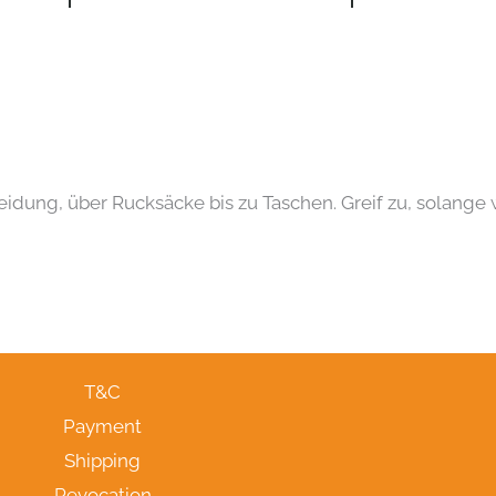
idung, über Rucksäcke bis zu Taschen. Greif zu, solange w
T&C
Payment
Shipping
Revocation