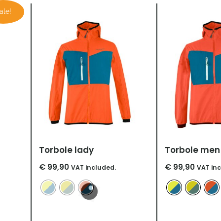
r
ler
ale!
0.
Torbole lady
Torbole men
€
99,90
€
99,90
VAT included.
VAT inc