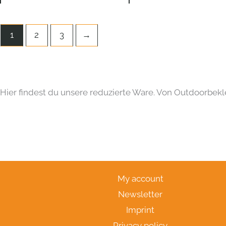
1
2
3
→
Hier findest du unsere reduzierte Ware. Von Outdoorbekle
My account
Newsletter
Imprint
Privacy policy