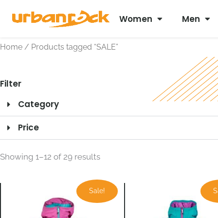
Skip
Women
Men
to
content
Home
/ Products tagged “SALE”
Filter
Category
Price
Sorted
by
Showing 1–12 of 29 results
latest
Price
Ursprünglich
Aktuel
Sale!
S
range:
Preis
Preis
€ 49,00
war:
ist:
through
€ 129,90
€ 79,9