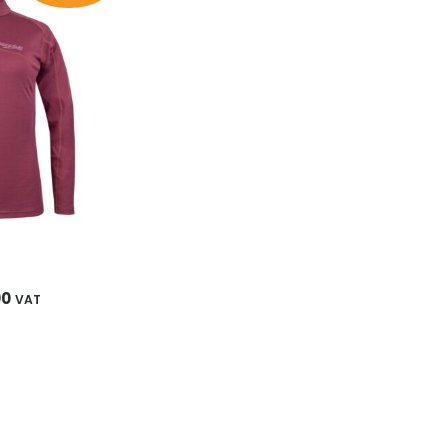
ist:
90
€ 39,00.
00
VAT