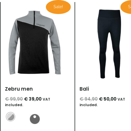
Ursprünglicher
Aktueller
Ursprüngliche
Aktuel
Sale!
S
Preis
Preis
Preis
Preis
war:
ist:
war:
ist:
€ 99,90
€ 39,00.
€ 94,90
€ 50,0
Zebru men
Bali
€
99,90
€
39,00
€
94,90
€
50,00
VAT
VAT
included.
included.